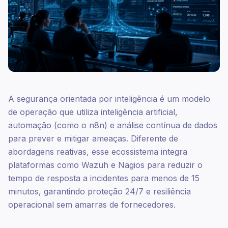
A segurança orientada por inteligência é um modelo
de operação que utiliza inteligência artificial,
automação (como o n8n) e análise contínua de dados
para prever e mitigar ameaças. Diferente de
abordagens reativas, esse ecossistema integra
plataformas como Wazuh e Nagios para reduzir o
tempo de resposta a incidentes para menos de 15
minutos, garantindo proteção 24/7 e resiliência
operacional sem amarras de fornecedores.