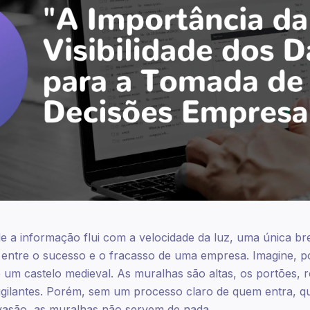
a informação flui com a velocidade da luz, uma única b
 entre o sucesso e o fracasso de uma empresa. Imagine,
um castelo medieval. As muralhas são altas, os portões, r
igilantes. Porém, sem um processo claro de quem entra, 
nvasão, as muralhas não servem de nada.