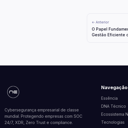
← Anterior
O Papel Fundamen
Gestão Eficiente 
Navegação
Essência
DNA Técnico
Cybersegurança empresarial de classe
Ecossistema 
mundial. Protegendo empresas com SOC
Tecnologias
24/7, XDR, Zero Trust e compliance.