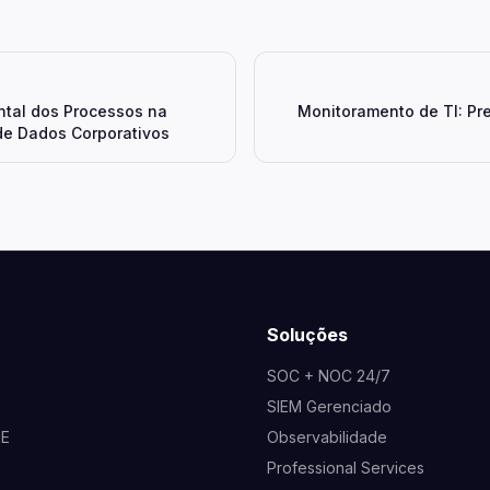
tal dos Processos na
Monitoramento de TI: Pre
de Dados Corporativos
Soluções
SOC + NOC 24/7
SIEM Gerenciado
NE
Observabilidade
Professional Services