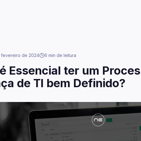
 fevereiro de 2024
6 min
de leitura
é Essencial ter um Proce
ça de TI bem Definido?