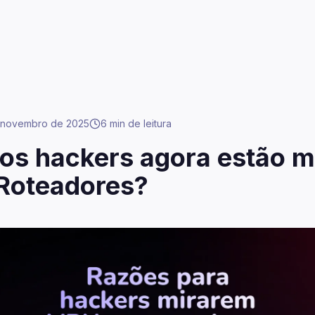
 novembro de 2025
6 min
de leitura
 os hackers agora estão m
Roteadores?