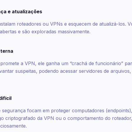
nça e atualizações
stalam roteadores ou VPNs e esquecem de atualizá-los. Vu
 abertas e são exploradas massivamente.
nterna
romete a VPN, ele ganha um “crachá de funcionário” par
vantar suspeitas, podendo acessar servidores de arquivos
fícil
e segurança focam em proteger computadores (endpoints)
go criptografado da VPN ou o comportamento do roteador,
nciosamente.