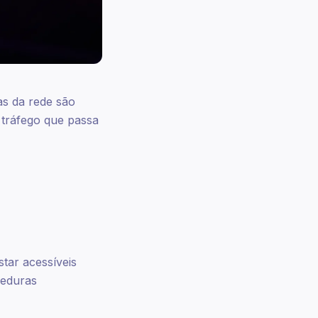
as da rede são
o tráfego que passa
tar acessíveis
reduras