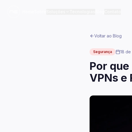
Home
Sobre
Soluções
Tecnologias
Blog
Contato
Voltar ao Blog
18 de
Segurança
Por que
VPNs e 