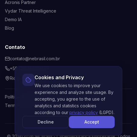
Acronis Partner
Vydar Threat Intelligence
Demo IA
Blog
Contato
contato@nebrasil.com.br
+55 (21) 3170-4529
Cookies and Privacy
Rio de Janeiro, Brasil
We use cookies to improve your
experience and analyze site usage. By
Política de Privacidade
accepting, you agree to the use of
Termos de Uso
analytics and statistics cookies
according to our
privacy policy
(LGPD).
Decline
Accept
© 2014-
2026
NE Brasil - Cybersegurança Empresarial. Todos