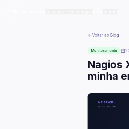
Home
Sobre
Soluções
Tecnologias
Blog
Contato
Voltar ao Blog
2
Monitoramento
Nagios X
minha e