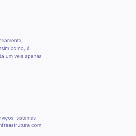
aneamente,
Assim como, é
ada um veja apenas
viços, sistemas
infraestrutura com