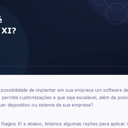
 possibilidade de implantar em sua empresa um software 
 permita customizações e que seja escalável, além da possi
er dispositivo ou sistema da sua empresa?
 Nagios XI e abaixo, listamos algumas razões para aplicar