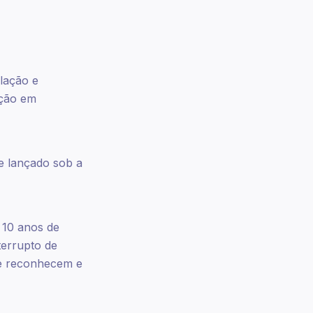
alação e
ação em
 e lançado sob a
 10 anos de
terrupto de
ue reconhecem e