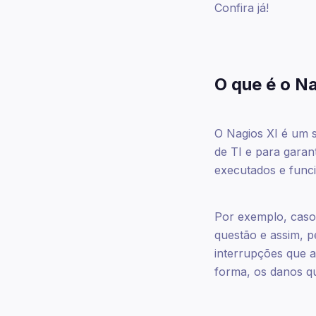
Confira já!
O que é o N
O Nagios XI é um s
de TI e para garant
executados e func
Por exemplo, caso 
questão e assim, p
interrupções que a
forma, os danos q