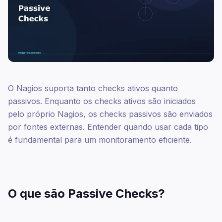
O Nagios suporta tanto checks ativos quanto
passivos. Enquanto os checks ativos são iniciados
pelo próprio Nagios, os checks passivos são enviados
por fontes externas. Entender quando usar cada tipo
é fundamental para um monitoramento eficiente.
O que são Passive Checks?