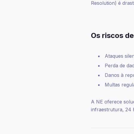
Resolution) é dras
Os riscos d
Ataques sil
Perda de dad
Danos à rep
Multas regul
A NE oferece soluç
infraestrutura, 24