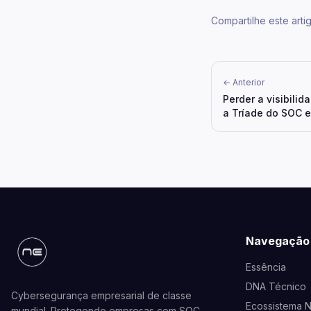
Compartilhe este arti
← Anterior
Perder a visibilid
a Tríade do SOC 
distância
Navegação
Essência
DNA Técnico
Cybersegurança empresarial de classe
Ecossistema 
mundial. Protegendo empresas com SOC