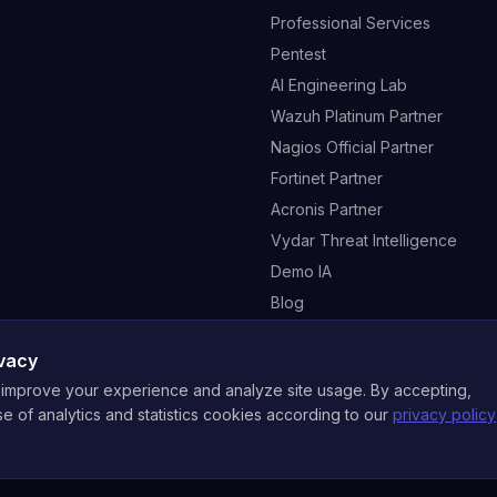
Professional Services
Pentest
AI Engineering Lab
Wazuh Platinum Partner
Nagios Official Partner
Fortinet Partner
Acronis Partner
Vydar Threat Intelligence
Demo IA
Blog
ivacy
improve your experience and analyze site usage. By accepting,
e of analytics and statistics cookies according to our
privacy policy
2026
NE Brasil - Cybersegurança Empresarial. Todos os direitos re