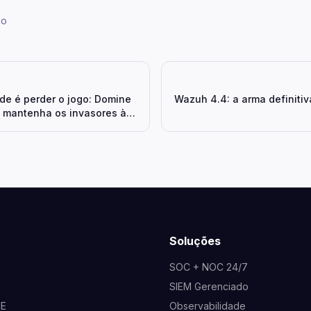
go
ade é perder o jogo: Domine
Wazuh 4.4: a arma definitiv
e mantenha os invasores à
Soluções
SOC + NOC 24/7
SIEM Gerenciado
NE
Observabilidade