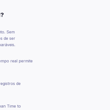
l?
uto. Sem
s de ser
aráveis.
empo real permite
gistros de
an Time to