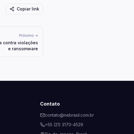
Copiar link
Próximo →
a contra violações
e ransomware
Contato
contato@nebrasil.com.br
+55 (21) 3170-4529